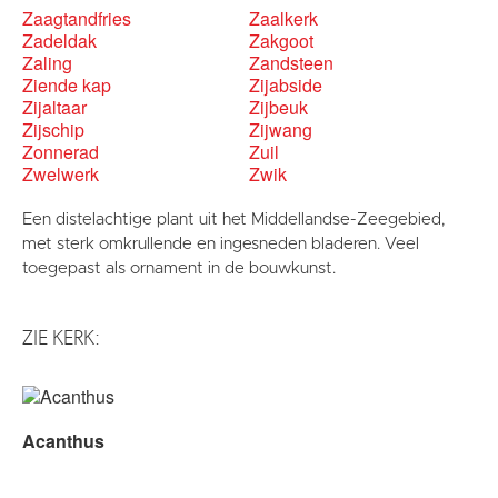
Zaagtandfries
Zaalkerk
Zadeldak
Zakgoot
Zaling
Zandsteen
Ziende kap
Zijabside
Zijaltaar
Zijbeuk
Zijschip
Zijwang
Zonnerad
Zuil
Zwelwerk
Zwik
Een distelachtige plant uit het Middellandse-Zeegebied,
met sterk omkrullende en ingesneden bladeren. Veel
toegepast als ornament in de bouwkunst.
ZIE KERK:
Acanthus