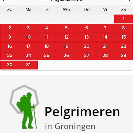
Zo
Ma
Di
Wo
Do
Vr
Za
1
2
3
4
5
6
7
8
9
10
11
12
13
14
15
16
17
18
19
20
21
22
23
24
25
26
27
28
29
30
31