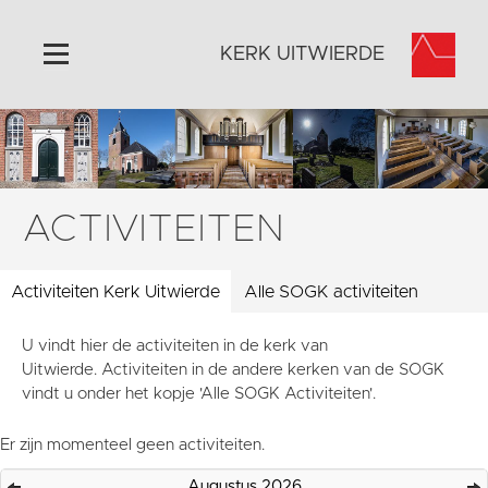
KERK UITWIERDE
Home
Algemeen
Historie
ACTIVITEITEN
Omgeving
Activiteiten
Activiteiten Kerk Uitwierde
Alle SOGK activiteiten
Doneer
U vindt hier de activiteiten in de kerk van
Contact
Uitwierde. Activiteiten in de andere kerken van de SOGK
Vaktaal
vindt u onder het kopje 'Alle SOGK Activiteiten'.
Er zijn momenteel geen activiteiten.
Augustus 2026