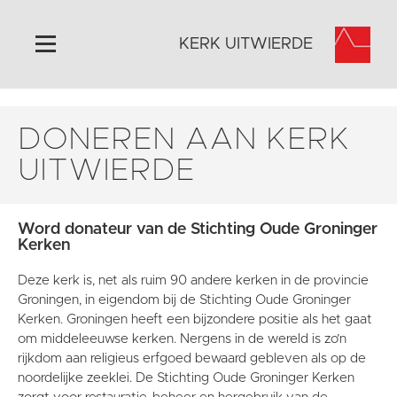
KERK UITWIERDE
Home
DONEREN AAN KERK
Algemeen
UITWIERDE
Historie
Omgeving
Word donateur van de Stichting Oude Groninger
Activiteiten
Kerken
Doneer
Deze kerk is, net als ruim 90 andere kerken in de provincie
Contact
Groningen, in eigendom bij de Stichting Oude Groninger
Vaktaal
Kerken. Groningen heeft een bijzondere positie als het gaat
om middeleeuwse kerken. Nergens in de wereld is zo’n
rijkdom aan religieus erfgoed bewaard gebleven als op de
noordelijke zeeklei. De Stichting Oude Groninger Kerken