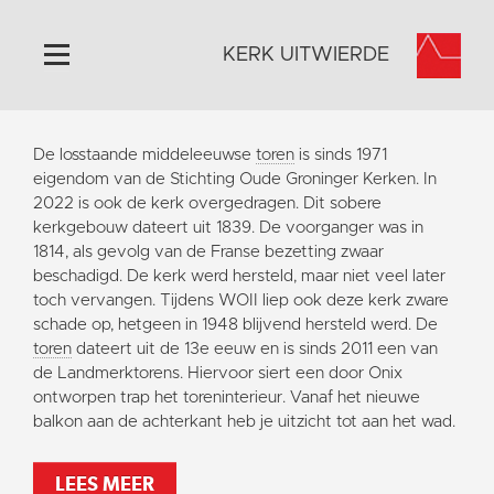
KERK UITWIERDE
Home
De losstaande middeleeuwse
toren
is sinds 1971
Algemeen
eigendom van de Stichting Oude Groninger Kerken. In
2022 is ook de kerk overgedragen. Dit sobere
Historie
kerkgebouw dateert uit 1839. De voorganger was in
Omgeving
1814, als gevolg van de Franse bezetting zwaar
beschadigd. De kerk werd hersteld, maar niet veel later
Activiteiten
toch vervangen. Tijdens WOII liep ook deze kerk zware
Doneer
schade op, hetgeen in 1948 blijvend hersteld werd. De
toren
dateert uit de 13e eeuw en is sinds 2011 een van
Contact
de Landmerktorens. Hiervoor siert een door Onix
Vaktaal
ontworpen trap het toreninterieur. Vanaf het nieuwe
balkon aan de achterkant heb je uitzicht tot aan het wad.
LEES MEER