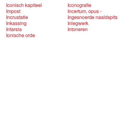
Iconisch kapiteel
Iconografie
Impost
Incertum, opus -
Incrustatie
Ingesnoerde naaldspits
Inkassing
Inlegwerk
Intarsia
Intoneren
Ionische orde