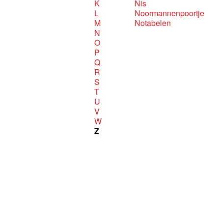
K
Nis
L
Noormannenpoortje
M
Notabelen
N
O
P
Q
R
S
T
U
V
W
Z