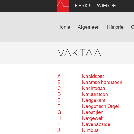
KERK UITWIERDE
Home
Algemeen
Historie
O
VAKTAAL
A
Naaldspits
B
Naamse hardsteen
C
Nachtegaal
D
Natuursteen
E
Neggekant
F
Neogotisch Orgel
G
Neostijlen
H
Netgewelf
I
Nevenabside
J
Nimbus