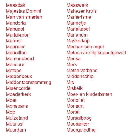
Maasdak
Maaswerk
Majestas Domini
Maltezer Kruis
Man van smarten
Manïerisme
Mandorla
Mannetje
Manuaal
Mariakapel
Mariakroon
Marianum
Marmer
Maskerkop
Meander
Mechanisch orgel
Medaillon
Meloenvormig koepelgewelf
Memoriebord
Mensa
Mensuur
Merk
Metope
Metselverband
Middenbeuk
Middenschip
Middentoonstemming
Mis
Misericorde
Miskelk
Moederkerk
Moer- en kinderbinten
Moet
Monoliet
Monstrans
Montant
Mop
Mortel
Muizetand
Muraalboog
Mutulus
Muuranker
Muurdam
Muurgeleding