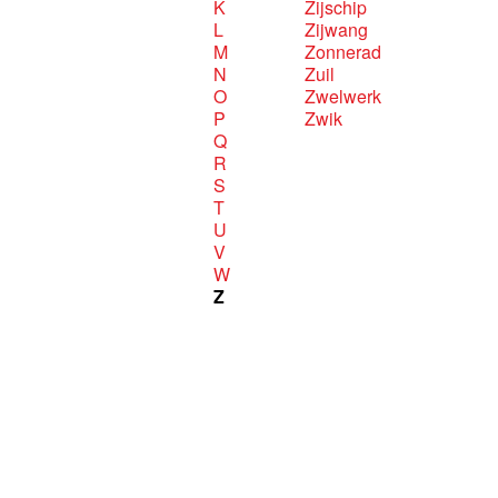
K
Zijschip
L
Zijwang
M
Zonnerad
N
Zuil
O
Zwelwerk
P
Zwik
Q
R
S
T
U
V
W
Z