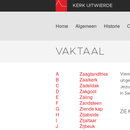
KERK UITWIERDE
Home
Algemeen
Historie
O
VAKTAAL
A
Zaagtandfries
Vieri
B
Zaalkerk
uitge
C
Zadeldak
Jezus
D
Zakgoot
in S
E
Zaling
F
Zandsteen
G
Ziende kap
ZIE 
H
Zijabside
I
Zijaltaar
J
Zijbeuk