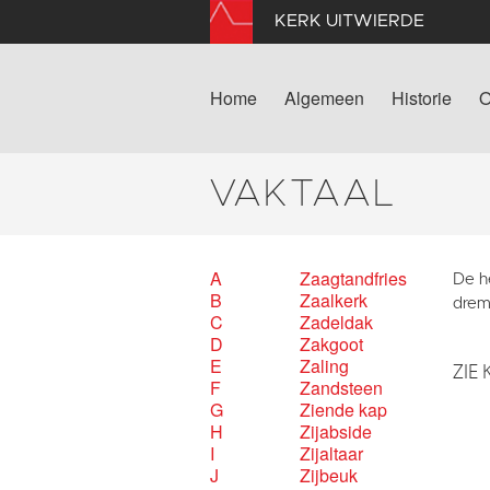
KERK UITWIERDE
Home
Algemeen
Historie
O
VAKTAAL
A
Zaagtandfries
De h
B
Zaalkerk
drem
C
Zadeldak
D
Zakgoot
E
Zaling
ZIE 
F
Zandsteen
G
Ziende kap
H
Zijabside
I
Zijaltaar
J
Zijbeuk