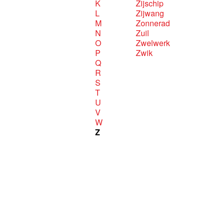
K
Zijschip
L
Zijwang
M
Zonnerad
N
Zuil
O
Zwelwerk
P
Zwik
Q
R
S
T
U
V
W
Z