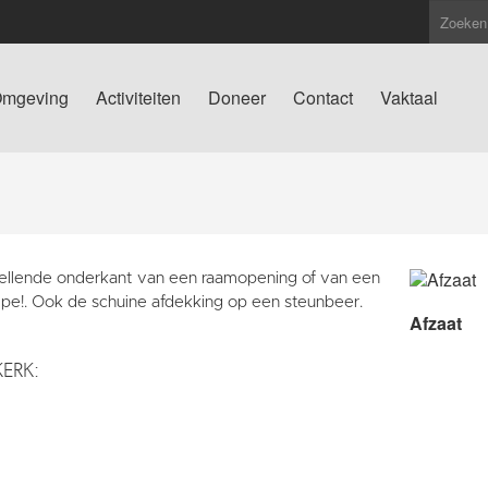
mgeving
Activiteiten
Doneer
Contact
Vaktaal
ellende onderkant van een raamopening of van een
pe!. Ook de schuine afdekking op een steunbeer.
Afzaat
KERK: