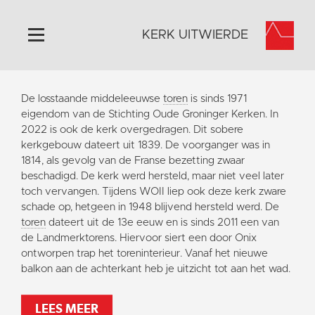
KERK UITWIERDE
Home
De losstaande middeleeuwse
toren
is sinds 1971
Algemeen
eigendom van de Stichting Oude Groninger Kerken. In
2022 is ook de kerk overgedragen. Dit sobere
Historie
kerkgebouw dateert uit 1839. De voorganger was in
Omgeving
1814, als gevolg van de Franse bezetting zwaar
beschadigd. De kerk werd hersteld, maar niet veel later
Activiteiten
toch vervangen. Tijdens WOII liep ook deze kerk zware
Doneer
schade op, hetgeen in 1948 blijvend hersteld werd. De
toren
dateert uit de 13e eeuw en is sinds 2011 een van
Contact
de Landmerktorens. Hiervoor siert een door Onix
Vaktaal
ontworpen trap het toreninterieur. Vanaf het nieuwe
balkon aan de achterkant heb je uitzicht tot aan het wad.
LEES MEER