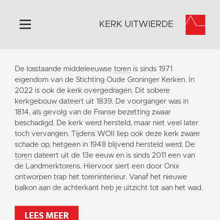
KERK UITWIERDE
Home
De losstaande middeleeuwse
toren
is sinds 1971
Algemeen
eigendom van de Stichting Oude Groninger Kerken. In
2022 is ook de kerk overgedragen. Dit sobere
Historie
kerkgebouw dateert uit 1839. De voorganger was in
Omgeving
1814, als gevolg van de Franse bezetting zwaar
beschadigd. De kerk werd hersteld, maar niet veel later
Activiteiten
toch vervangen. Tijdens WOII liep ook deze kerk zware
Doneer
schade op, hetgeen in 1948 blijvend hersteld werd. De
toren
dateert uit de 13e eeuw en is sinds 2011 een van
Contact
de Landmerktorens. Hiervoor siert een door Onix
Vaktaal
ontworpen trap het toreninterieur. Vanaf het nieuwe
balkon aan de achterkant heb je uitzicht tot aan het wad.
LEES MEER